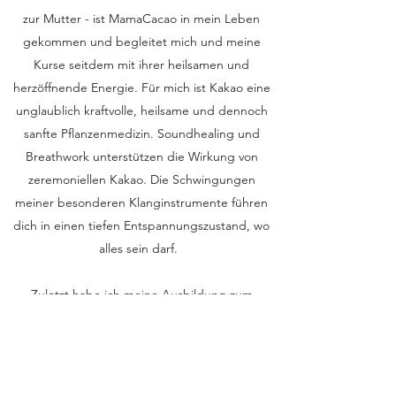
zur Mutter - ist MamaCacao in mein Leben
gekommen und begleitet mich und meine
Kurse seitdem mit ihrer heilsamen und
herzöffnende Energie. Für mich ist Kakao eine
unglaublich kraftvolle, heilsame und dennoch
sanfte Pflanzenmedizin. Soundhealing und
Breathwork unterstützen die Wirkung von
zeremoniellen Kakao. Die Schwingungen
meiner besonderen Klanginstrumente führen
dich in einen tiefen Entspannungszustand, wo
alles sein darf.
Zuletzt habe ich meine Ausbildung zum
"Spirituellem Transformations-Coach" (Gisela
Leiter) abgeschlossen. Dadurch ist es mir
möglich in Einzelbehandlungen energetische
Blockaden zu lösen und individuell auf