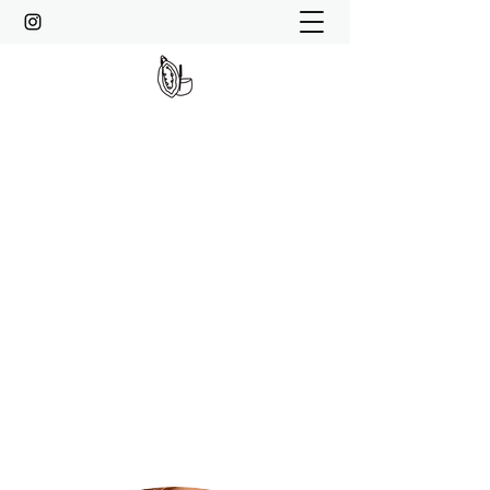
MOMENTMAGIE
Spirituelle Transformation, Kakao-
Zeremonie, Soundhealing,
HypnoBirthing, Meditation, Kundalini-
Reiki, Entspannung und Achtsamkeit
info@momentmagie.de
Kontaktiere mich