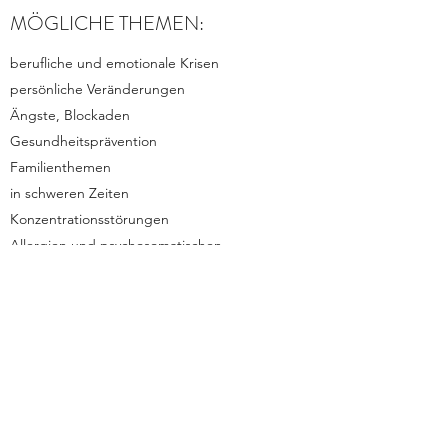
MÖGLICHE THEMEN:
berufliche und emotionale Krisen
persönliche Veränderungen
Ängste, Blockaden
Gesundheitsprävention
Familienthemen
in schweren Zeiten
Konzentrationsstörungen
Allergien und psychosomatischen
Erscheinungen
Energielosigkeit
Schlafstörungen
Schwangerschaft
Mutter Kind-Beziehungen
Depressionen, traumatische Erfahrungen
Stressbelastungen