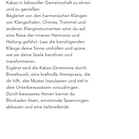
Kakao in liebevoller Gemeinschaft zu ehren 
und zu genießen.
Begleitet von den harmonischen Klängen 
von Klangschalen, Chimes, Trommel und 
anderen Klanginstrumenten wirst du auf 
eine Reise der inneren Harmonie und 
Heilung geführt. Lass die beruhigenden 
Klänge deine Sinne umhüllen und spüre, 
wie sie deine Seele berühren und 
transformieren.
Ergänzt wird die Kakao-Zeremonie durch 
Breathwork, eine kraftvolle Atempraxis, die 
dir hilft, alte Muster loszulassen und tief in 
dein Unterbewusstsein vorzudringen. 
Durch bewusstes Atmen kannst du 
Blockaden lösen, emotionale Spannungen 
abbauen und eine tiefgreifende 
körperliche und emotionale Befreiung 
erleben.
Diese ganzheitliche Erfahrung von Kakao, 
Soundhealing und Breathwork bietet dir 