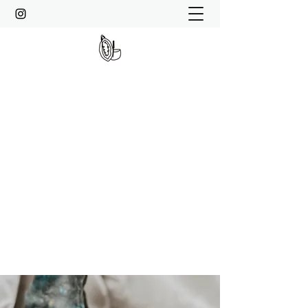
MOMENTMAGIE
Spirituelle Transformation, Kakao-
Zeremonie, Soundhealing,
HypnoBirthing, Meditation, Kundalini-
Reiki, Entspannung und Achtsamkeit
info@momentmagie.de
Kontaktiere mich