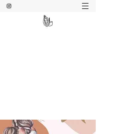
MOMENTMAGIE
Spirituelle Transformation, Kakao-
Zeremonie, Soundhealing,
HypnoBirthing, Meditation, Kundalini-
Reiki, Entspannung und Achtsamkeit
info@momentmagie.de
Kontaktiere mich