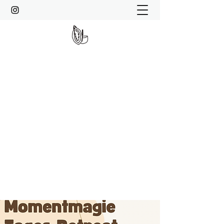
MOMENTMAGIE
Spirituelle Transformation, Kakao-
Zeremonie, Soundhealing,
HypnoBirthing, Meditation, Kundalini-
Reiki, Entspannung und Achtsamkeit
info@momentmagie.de
Kontaktiere mich