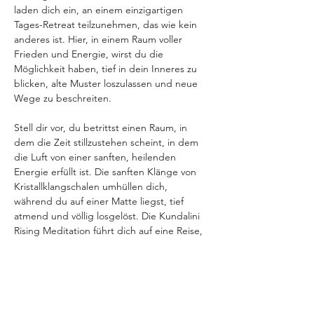
laden dich ein, an einem einzigartigen 
Tages-Retreat teilzunehmen, das wie kein 
anderes ist. Hier, in einem Raum voller 
Frieden und Energie, wirst du die 
Möglichkeit haben, tief in dein Inneres zu 
blicken, alte Muster loszulassen und neue 
Wege zu beschreiten.
Stell dir vor, du betrittst einen Raum, in 
dem die Zeit stillzustehen scheint, in dem 
die Luft von einer sanften, heilenden 
Energie erfüllt ist. Die sanften Klänge von 
Kristallklangschalen umhüllen dich, 
während du auf einer Matte liegst, tief 
atmend und völlig losgelöst. Die Kundalini 
Rising Meditation führt dich auf eine Reise, 
die deine innere Kraft weckt, dich 
durchströmt und dich in eine neue 
Dimension der Selbstwahrnehmung führt.
In unserer…